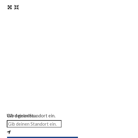
Wird geladen …
Gib deinen Standort ein.