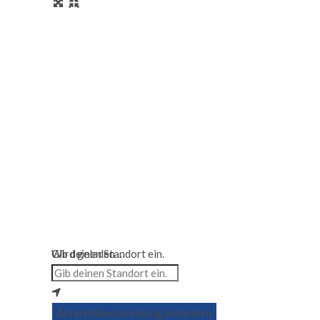
Wird geladen …
Gib deinen Standort ein.
Anfahrtsbeschreibung anfordern