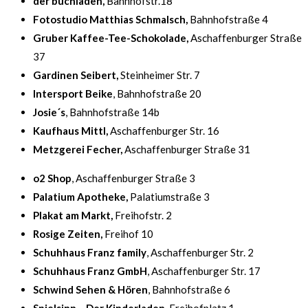
der buchladen,
Bahnhofstr.18
Fotostudio Matthias Schmalsch,
Bahnhofstraße 4
Gruber Kaffee-Tee-Schokolade,
Aschaffenburger Straße
37
Gardinen Seibert,
Steinheimer Str. 7
Intersport Beike
, Bahnhofstraße 20
Josie´s
, Bahnhofstraße 14b
Kaufhaus Mittl,
Aschaffenburger Str. 16
Metzgerei Fecher,
Aschaffenburger Straße 31
o2 Shop
, Aschaffenburger Straße 3
Palatium Apotheke,
Palatiumstraße 3
Plakat am Markt,
Freihofstr. 2
Rosige Zeiten,
Freihof 10
Schuhhaus Franz family
, Aschaffenburger Str. 2
Schuhhaus Franz GmbH
, Aschaffenburger Str. 17
Schwind Sehen & Hören
, Bahnhofstraße 6
Spielsinn – Der Kinderladen
, Freihofplatz 1