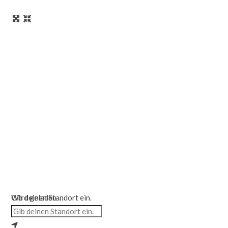
Wird geladen …
Gib deinen Standort ein.