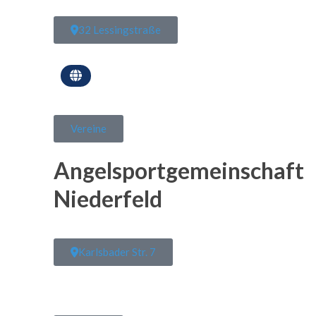
32 Lessingstraße
Vereine
Angelsportgemeinschaft
Niederfeld
Karlsbader Str. 7