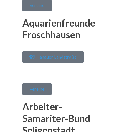
Vereine
Aquarienfreunde
Froschhausen
9 Hanauer Landstraße
Vereine
Arbeiter-
Samariter-Bund
Seligenstadt