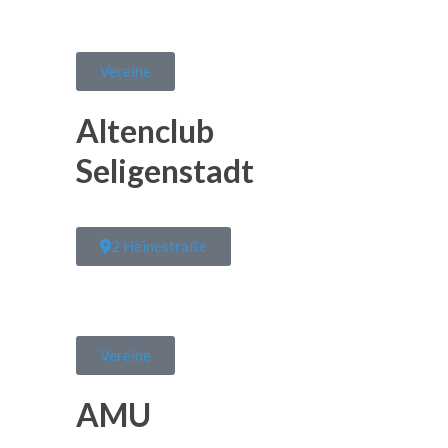
Vereine
Altenclub
Seligenstadt
2 Heinestraße
Vereine
AMU