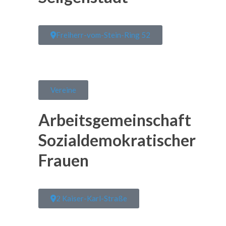
Freiherr-vom-Stein-Ring 52
Vereine
Arbeitsgemeinschaft
Sozialdemokratischer
Frauen
2 Kaiser-Karl-Straße