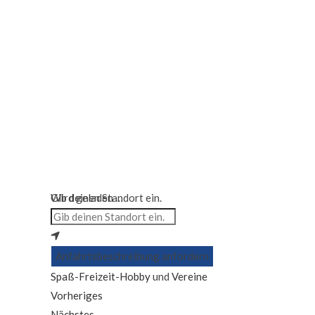
Wird geladen …
Gib deinen Standort ein.
Anfahrtsbeschreibung anfordern
Spaß-Freizeit-Hobby
und
Vereine
Vorheriges
Nächstes