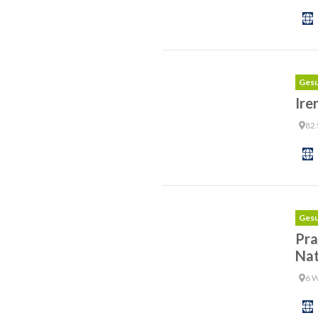
Gesu
Ire
82 
Gesu
Pra
Nat
6 W