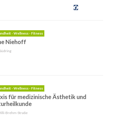
ndheit - Wellness - Fitness
ne Niehoff
Südring
ndheit - Wellness - Fitness
xis für medizinische Ästhetik und
urheilkunde
illi-Brehm-Straße