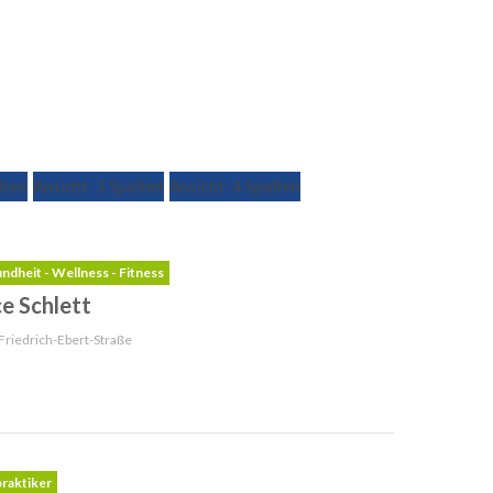
lten
Ansicht: 3 Spalten
Ansicht: 4 Spalten
ndheit - Wellness - Fitness
ce Schlett
Friedrich-Ebert-Straße
praktiker