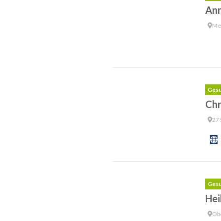
Ann
Me
Gesu
Chr
27 
Gesu
Hei
Ob