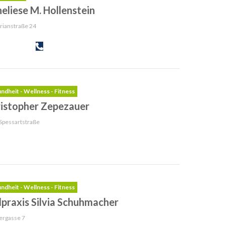
eliese M. Hollenstein
rianstraße 24
ndheit - Wellness - Fitness
istopher Zepezauer
Spessartstraße
ndheit - Wellness - Fitness
lpraxis Silvia Schuhmacher
ergasse 7