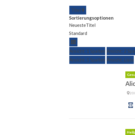
Titel
Sortierungsoptionen
Neueste
Titel
Standard
Ansicht: 1 Spalten
Ansicht: 2 Spa
Ansicht: 5 Spalten
Ansicht: Liste
Gesu
Ali
20 
Heil