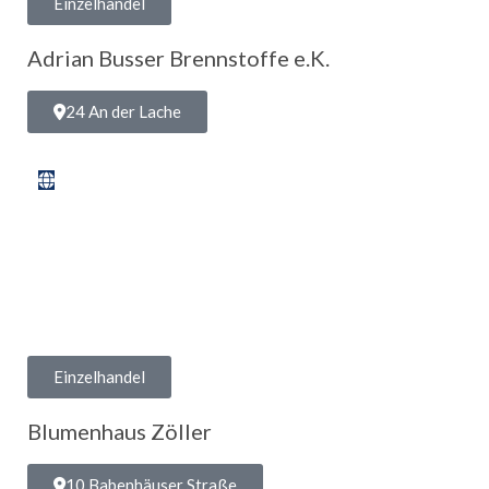
Einzelhandel
Adrian Busser Brennstoffe e.K.
24 An der Lache
Einzelhandel
Blumenhaus Zöller
10 Babenhäuser Straße