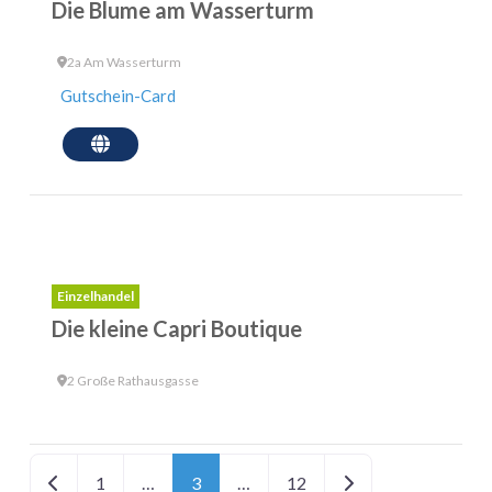
Die Blume am Wasserturm
2a Am Wasserturm
Gutschein-Card
Einzelhandel
Die kleine Capri Boutique
2 Große Rathausgasse
Neuere Beiträge
Ältere Beiträge
1
…
3
…
12