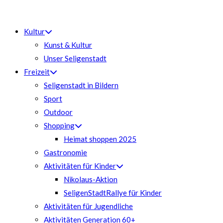
Zum
Inhalt
Kultur
springen
Kunst & Kultur
Unser Seligenstadt
Freizeit
Seligenstadt in Bildern
Sport
Outdoor
Shopping
Heimat shoppen 2025
Gastronomie
Aktivitäten für Kinder
Nikolaus-Aktion
SeligenStadtRallye für Kinder
Aktivitäten für Jugendliche
Aktivitäten Generation 60+