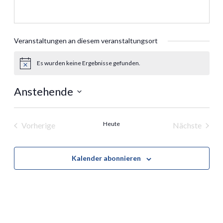
Veranstaltungen an diesem veranstaltungsort
Es wurden keine Ergebnisse gefunden.
Hinweis
Anstehende
Datum
wählen.
Heute
Vorherige
Nächste
Veranstaltungen
Veranstal
Kalender abonnieren