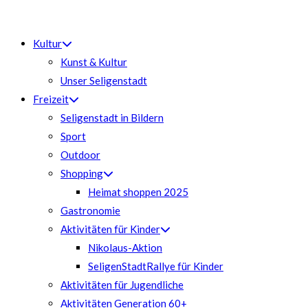
Zum
Inhalt
Kultur
springen
Kunst & Kultur
Unser Seligenstadt
Freizeit
Seligenstadt in Bildern
Sport
Outdoor
Shopping
Heimat shoppen 2025
Gastronomie
Aktivitäten für Kinder
Nikolaus-Aktion
SeligenStadtRallye für Kinder
Aktivitäten für Jugendliche
Aktivitäten Generation 60+