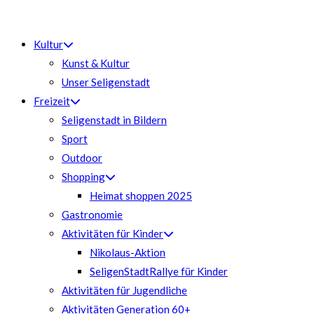
Zum
Inhalt
Kultur
springen
Kunst & Kultur
Unser Seligenstadt
Freizeit
Seligenstadt in Bildern
Sport
Outdoor
Shopping
Heimat shoppen 2025
Gastronomie
Aktivitäten für Kinder
Nikolaus-Aktion
SeligenStadtRallye für Kinder
Aktivitäten für Jugendliche
Aktivitäten Generation 60+