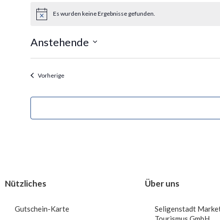
Es wurden keine Ergebnisse gefunden.
H
i
n
Anstehende
w
e
D
i
s
a
Veranstaltungen
Vorherige
t
u
m
w
ä
h
l
e
Nützliches
Über uns
n
.
Gutschein-Karte
Seligenstadt Marke
Tourismus GmbH