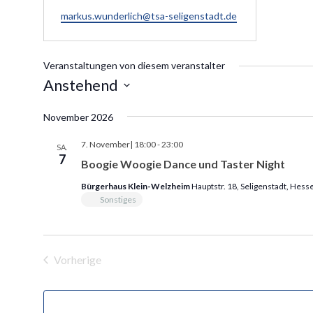
E
markus.wunderlich@tsa-seligenstadt.de
m
a
i
Veranstaltungen von diesem veranstalter
l
Anstehend
D
November 2026
a
t
7. November| 18:00
-
23:00
SA.
7
u
Boogie Woogie Dance und Taster Night
m
Bürgerhaus Klein-Welzheim
Hauptstr. 18, Seligenstadt, Hes
w
Sonstiges
ä
h
l
Vorherige
Veranstaltungen
e
n
.