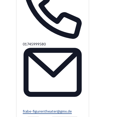
Telefon
01745999580
Email
frabe-figurentheater@gmx.de