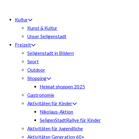
Zum
Inhalt
Kultur
springen
Kunst & Kultur
Unser Seligenstadt
Freizeit
Seligenstadt in Bildern
Sport
Outdoor
Shopping
Heimat shoppen 2025
Gastronomie
Aktivitäten für Kinder
Nikolaus-Aktion
SeligenStadtRallye für Kinder
Aktivitäten für Jugendliche
Aktivitäten Generation 60+