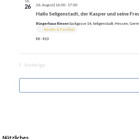
MI.
26. August| 16:00
-
17:00
26
Hallo Seligenstadt, der Kasper und seine F
Bürgerhaus Riesen
Sackgasse 14, Seligenstadt, Hessen, Ger
Kinder & Familien
€8 – €10
Vorherige
Veranstaltungen
Nützliches