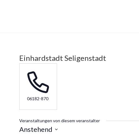
Einhardstadt Seligenstadt
T
06182-870
e
l
e
Veranstaltungen von diesem veranstalter
f
Anstehend
o
D