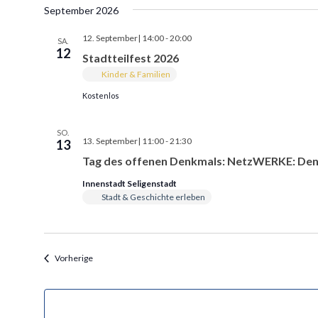
n
September 2026
a
t
12. September| 14:00
-
20:00
SA.
12
u
Stadtteilfest 2026
m
Kinder & Familien
w
Kostenlos
ä
h
SO.
13. September| 11:00
-
21:30
13
l
Tag des offenen Denkmals: NetzWERKE: Den
e
Innenstadt Seligenstadt
n
Stadt & Geschichte erleben
.
Veranstaltungen
Vorherige