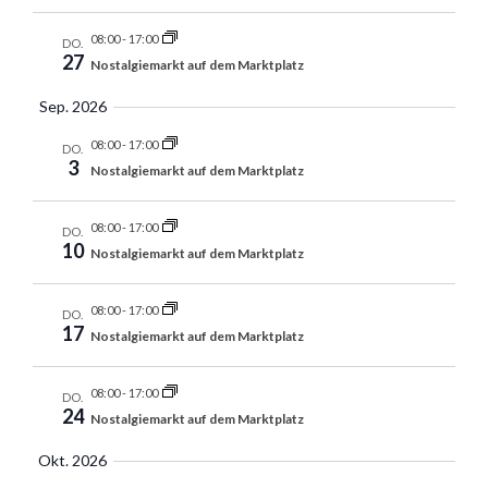
s
l
t
w
u
u
08:00
-
17:00
t
DO.
n
ä
27
Nostalgiemarkt auf dem Marktplatz
n
g
u
h
g
n
Sep. 2026
l
A
g
e
08:00
-
17:00
n
DO.
e
3
n
Nostalgiemarkt auf dem Marktplatz
s
n
.
i
S
08:00
-
17:00
c
DO.
10
Nostalgiemarkt auf dem Marktplatz
u
h
t
c
e
08:00
-
17:00
DO.
h
17
Nostalgiemarkt auf dem Marktplatz
n
e
-
u
N
08:00
-
17:00
DO.
n
24
Nostalgiemarkt auf dem Marktplatz
a
d
v
Okt. 2026
A
i