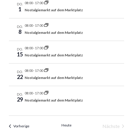
n
08:00
-
17:00
g
DO.
1
Nostalgiemarkt auf dem Marktplatz
a
s
t
i
08:00
-
17:00
i
DO.
c
8
Nostalgiemarkt auf dem Marktplatz
o
h
n
t
08:00
-
17:00
DO.
e
15
Nostalgiemarkt auf dem Marktplatz
n
,
08:00
-
17:00
DO.
22
Nostalgiemarkt auf dem Marktplatz
N
a
08:00
-
17:00
v
DO.
29
Nostalgiemarkt auf dem Marktplatz
i
g
a
Heute
Nächste
Veranstaltungen
Vorherige
t
Veranstalt