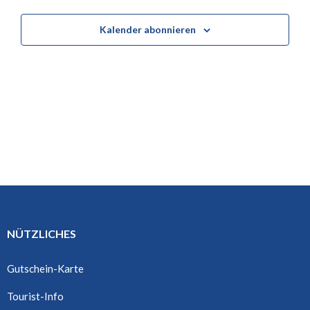
i
o
Kalender abonnieren
n
NÜTZLICHES
Gutschein-Karte
Tourist-Info