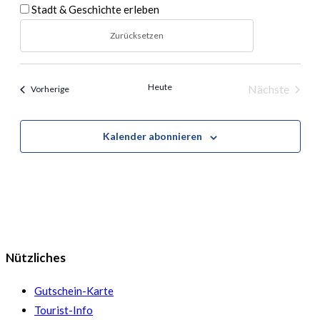
Stadt & Geschichte erleben
Zurücksetzen
Heute
Nächste
Veranstaltungen
Vorherige
Veranstal
Kalender abonnieren
Nützliches
Gutschein-Karte
Tourist-Info