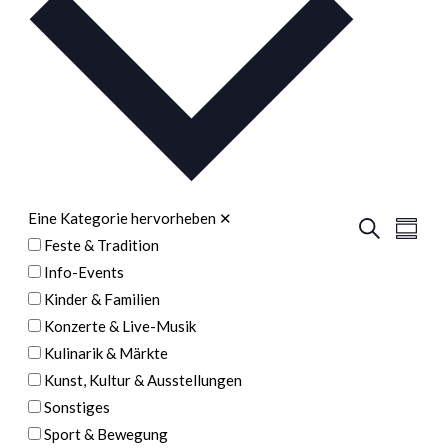
auswählen.
Eine Kategorie hervorheben
✕
Veran
Veranstal
Suche
Zusamm
Feste & Tradition
Ansic
Suche
Info-Events
Navig
und
Kinder & Familien
Ansichten
Konzerte & Live-Musik
Navigatio
Kulinarik & Märkte
Kunst, Kultur & Ausstellungen
Sonstiges
Sport & Bewegung