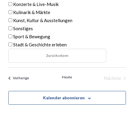
Konzerte & Live-Musik
Navigatio
Kulinarik & Märkte
Kunst, Kultur & Ausstellungen
Sonstiges
Sport & Bewegung
Stadt & Geschichte erleben
Zurücksetzen
Heute
Nächste
Veranstaltungen
Vorherige
Veranstal
Kalender abonnieren