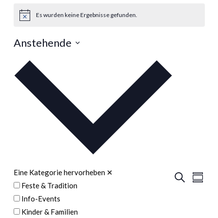
Es wurden keine Ergebnisse gefunden.
Hinweis
Anstehende
Datum
auswählen.
Eine Kategorie hervorheben
✕
Veran
Veranstal
Suche
Zusamm
Feste & Tradition
Ansic
Suche
Info-Events
Navig
und
Kinder & Familien
Ansichten