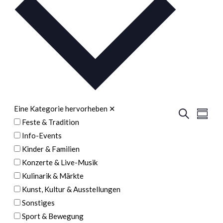
auswählen.
Eine Kategorie hervorheben
✕
Veran
Veranstal
Suche
Zusamm
Feste & Tradition
Ansic
Suche
Info-Events
Navig
und
Kinder & Familien
Ansichten
Konzerte & Live-Musik
Navigatio
Kulinarik & Märkte
Kunst, Kultur & Ausstellungen
Sonstiges
Sport & Bewegung