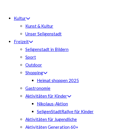
Zum
Inhalt
Kultur
springen
Kunst & Kultur
Unser Seligenstadt
Freizeit
Seligenstadt in Bildern
Sport
Outdoor
Shopping
Heimat shoppen 2025
Gastronomie
Aktivitäten für Kinder
Nikolaus-Aktion
SeligenStadtRallye für Kinder
Aktivitäten für Jugendliche
Aktivitäten Generation 60+