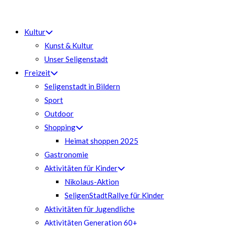
Zum
Inhalt
Kultur
springen
Kunst & Kultur
Unser Seligenstadt
Freizeit
Seligenstadt in Bildern
Sport
Outdoor
Shopping
Heimat shoppen 2025
Gastronomie
Aktivitäten für Kinder
Nikolaus-Aktion
SeligenStadtRallye für Kinder
Aktivitäten für Jugendliche
Aktivitäten Generation 60+