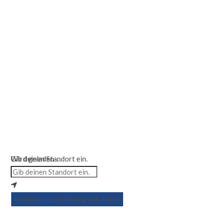
Wird geladen …
Gib deinen Standort ein.
Anfahrtsbeschreibung anfordern