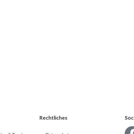
s zur Tasche“
Heute
Kalender abonnieren
Rechtliches
Soc