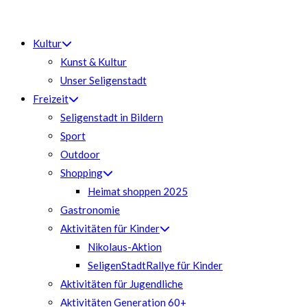
Zum
Inhalt
Kultur
springen
Kunst & Kultur
Unser Seligenstadt
Freizeit
Seligenstadt in Bildern
Sport
Outdoor
Shopping
Heimat shoppen 2025
Gastronomie
Aktivitäten für Kinder
Nikolaus-Aktion
SeligenStadtRallye für Kinder
Aktivitäten für Jugendliche
Aktivitäten Generation 60+