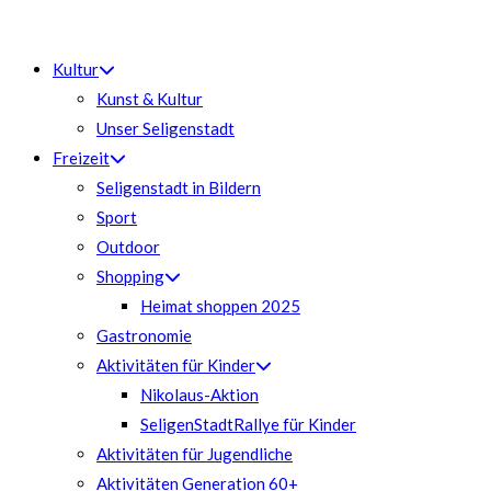
Zum
Inhalt
Kultur
springen
Kunst & Kultur
Unser Seligenstadt
Freizeit
Seligenstadt in Bildern
Sport
Outdoor
Shopping
Heimat shoppen 2025
Gastronomie
Aktivitäten für Kinder
Nikolaus-Aktion
SeligenStadtRallye für Kinder
Aktivitäten für Jugendliche
Aktivitäten Generation 60+