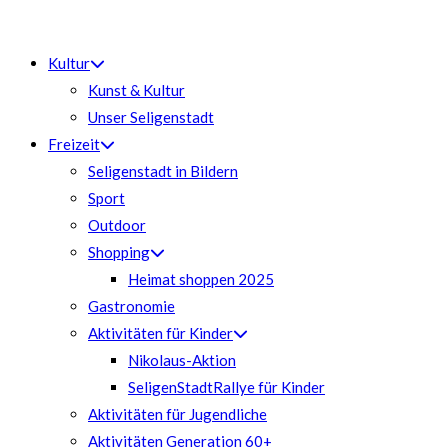
Zum
Inhalt
Kultur
springen
Kunst & Kultur
Unser Seligenstadt
Freizeit
Seligenstadt in Bildern
Sport
Outdoor
Shopping
Heimat shoppen 2025
Gastronomie
Aktivitäten für Kinder
Nikolaus-Aktion
SeligenStadtRallye für Kinder
Aktivitäten für Jugendliche
Aktivitäten Generation 60+