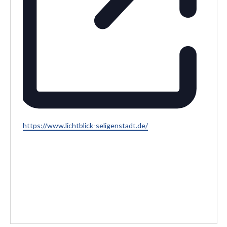
W
https://www.lichtblick-seligenstadt.de/
e
b
s
e
i
t
e