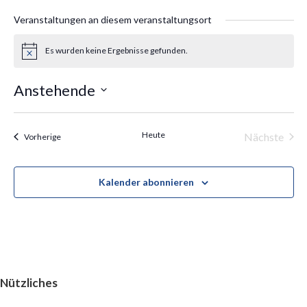
Veranstaltungen an diesem veranstaltungsort
Es wurden keine Ergebnisse gefunden.
H
i
n
Anstehende
w
e
D
i
s
a
Heute
Nächste
Veranstaltungen
Vorherige
t
Veransta
u
Kalender abonnieren
m
w
ä
h
l
e
Nützliches
n