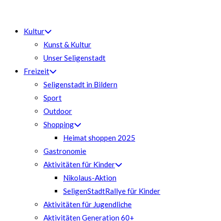
Zum
Inhalt
Kultur
springen
Kunst & Kultur
Unser Seligenstadt
Freizeit
Seligenstadt in Bildern
Sport
Outdoor
Shopping
Heimat shoppen 2025
Gastronomie
Aktivitäten für Kinder
Nikolaus-Aktion
SeligenStadtRallye für Kinder
Aktivitäten für Jugendliche
Aktivitäten Generation 60+