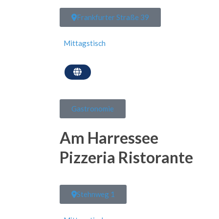
Frankfurter Straße 39
Mittagstisch
Gastronomie
Am Harressee
Pizzeria Ristorante
Stehnweg 1