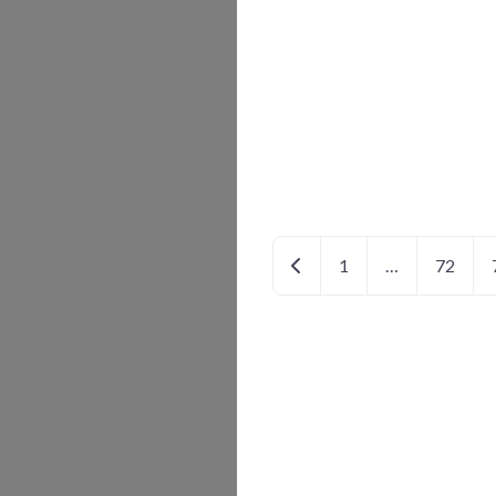
Neuere Beiträge
1
…
72