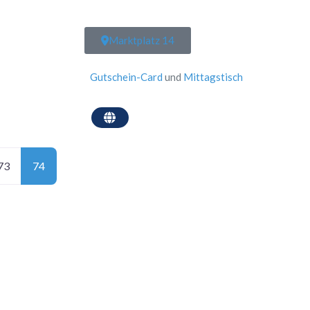
Marktplatz 14
Gutschein-Card
und
Mittagstisch
73
74