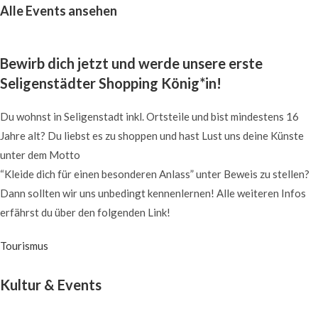
Alle Events ansehen
Seligenstädter Skate-Nights
Bewirb dich jetzt und werde unsere erste
28.05./25.06./23.07./13.08.
Seligenstädter Shopping König*in!
mehr erfahren
Du wohnst in Seligenstadt inkl. Ortsteile und bist mindestens 16
Jahre alt? Du liebst es zu shoppen und hast Lust uns deine Künste
unter dem Motto
“Kleide dich für einen besonderen Anlass” unter Beweis zu stellen?
Dann sollten wir uns unbedingt kennenlernen! Alle weiteren Infos
erfährst du über den folgenden Link!
Tourismus
Kultur & Events